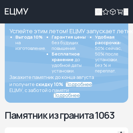
Успейте этим летом! ЕЦМУ запускает летн
Выгода 10%
Гарантия цены
Удобная
на
без будущих
рассрочка:
изготовление.
повышений.
50% сейчас,
Бесплатное
50% после
хранение
до
установки.
удобной даты
Без % и
установки.
переплат.
Закажите памятник до конца августа
и получите
скидку 10%
Подробнее
ЕЦМУ, с заботой о памяти
Подробнее
Памятник из гранита 1063